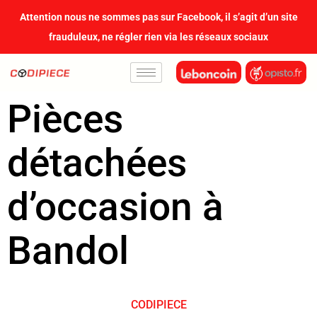
contenu
Attention nous ne sommes pas sur Facebook, il s’agit d’un site
principal
frauduleux, ne régler rien via les réseaux sociaux
Pièces
détachées
d’occasion à
Bandol
CODIPIECE