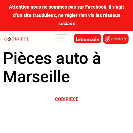
contenu
Attention nous ne sommes pas sur Facebook, il s’agit
principal
d’un site frauduleux, ne régler rien via les réseaux
sociaux
Pièces auto à
Marseille
CODIPIECE
Pièces auto à Marseille