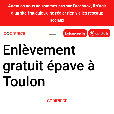
contenu
Attention nous ne sommes pas sur Facebook, il s’agit
principal
d’un site frauduleux, ne régler rien via les réseaux
sociaux
Enlèvement
gratuit épave à
Toulon
CODIPIECE