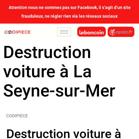
contenu
Attention nous ne sommes pas sur Facebook, il s’agit d’un site
principal
frauduleux, ne régler rien via les réseaux sociaux
Destruction
voiture à La
Seyne-sur-Mer
CODIPIECE
Destruction voiture à